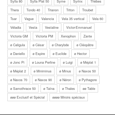
Sylla 80
Sylla Plat 50
Syme
Syrinx
Thèbes
Thera
Tondo 40
Trianon
Triton
Troubet
Tsar
Vague
Valencia
Vela 35 vertical
Vela 60
Véladia
Vesta
Vestaline
Victor-Emmanuel
Victoria GM
Victoria PM
Xenophon
Zante
ø Caligula
ø César
ø Charybde
ø Cléopâtre
ø Daniello
ø Espire
ø Euclide
ø Hector
ø Jonc Pi
ø Louna Perline
ø Luigi
ø Méplat 1
ø Méplat 2
ø Miniminus
ø Minus
ø Naxos 50
ø Naxos 70
ø Naxos 90
ø Néron
ø Pythagore
ø Samothrace 50
ø Taïna
ø Thales
øø Table
øøø Exclusif et Spécial
øøøø Miroirs spéciaux