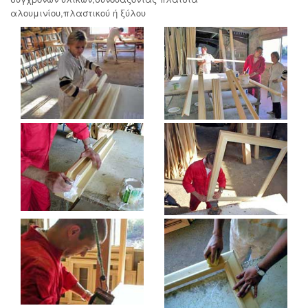
αλουμινίου,πλαστικού ή ξύλου