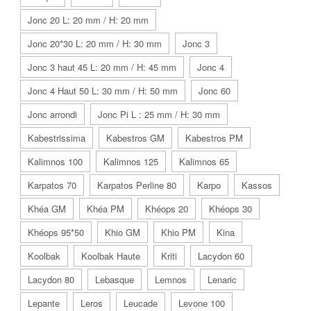
Jonc 20 L: 20 mm / H: 20 mm
Jonc 20*30 L: 20 mm / H: 30 mm
Jonc 3
Jonc 3 haut 45 L: 20 mm / H: 45 mm
Jonc 4
Jonc 4 Haut 50 L: 30 mm / H: 50 mm
Jonc 60
Jonc arrondi
Jonc Pi L : 25 mm / H: 30 mm
Kabestrissima
Kabestros GM
Kabestros PM
Kalimnos 100
Kalimnos 125
Kalimnos 65
Karpatos 70
Karpatos Perline 80
Karpo
Kassos
Khéa GM
Khéa PM
Khéops 20
Khéops 30
Khéops 95*50
Khio GM
Khio PM
Kina
Koolbak
Koolbak Haute
Kriti
Lacydon 60
Lacydon 80
Lebasque
Lemnos
Lenaric
Lepante
Leros
Leucade
Levone 100