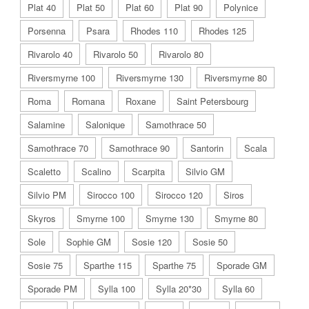
Plat 40
Plat 50
Plat 60
Plat 90
Polynice
Porsenna
Psara
Rhodes 110
Rhodes 125
Rivarolo 40
Rivarolo 50
Rivarolo 80
Riversmyrne 100
Riversmyrne 130
Riversmyrne 80
Roma
Romana
Roxane
Saint Petersbourg
Salamine
Salonique
Samothrace 50
Samothrace 70
Samothrace 90
Santorin
Scala
Scaletto
Scalino
Scarpita
Silvio GM
Silvio PM
Sirocco 100
Sirocco 120
Siros
Skyros
Smyrne 100
Smyrne 130
Smyrne 80
Sole
Sophie GM
Sosie 120
Sosie 50
Sosie 75
Sparthe 115
Sparthe 75
Sporade GM
Sporade PM
Sylla 100
Sylla 20*30
Sylla 60