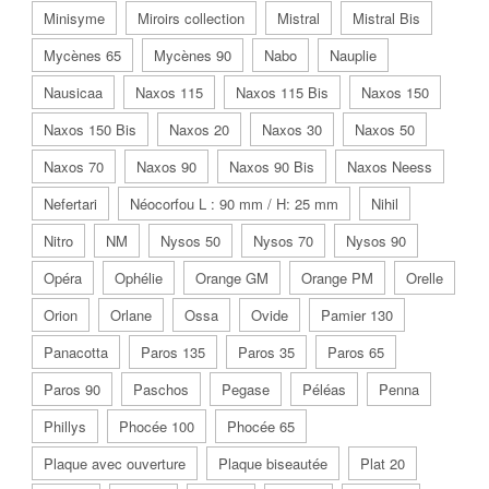
Minisyme
Miroirs collection
Mistral
Mistral Bis
Mycènes 65
Mycènes 90
Nabo
Nauplie
Nausicaa
Naxos 115
Naxos 115 Bis
Naxos 150
Naxos 150 Bis
Naxos 20
Naxos 30
Naxos 50
Naxos 70
Naxos 90
Naxos 90 Bis
Naxos Neess
Nefertari
Néocorfou L : 90 mm / H: 25 mm
Nihil
Nitro
NM
Nysos 50
Nysos 70
Nysos 90
Opéra
Ophélie
Orange GM
Orange PM
Orelle
Orion
Orlane
Ossa
Ovide
Pamier 130
Panacotta
Paros 135
Paros 35
Paros 65
Paros 90
Paschos
Pegase
Péléas
Penna
Phillys
Phocée 100
Phocée 65
Plaque avec ouverture
Plaque biseautée
Plat 20