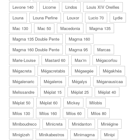
Levone 140
Licorne
Lindos
Louis XIV Oreilles
Louna
Louna Perline
Louxor
Lucio 70
Lydie
Mac 130
Mac 50
Macedonia
Magma 135
Magma 135 Double Pente
Magma 160
Magma 160 Double Pente
Magma 95
Marcas
Marie-Louise
Mastard 60
Max'm
Mégacorfou
Mégacreta
Mégacretabis
Mégaegée
Mégakhéa
Mégalenaric
Mégaleros
Mégalys
Méganausicaa
Melissandre
Méplat 15
Méplat 25
Méplat 40
Méplat 50
Méplat 60
Mickey
Milobis
Milos 130
Milos 160
Milos 60
Milos 80
Miniboudreco
Minicreta
Minidanton
Miniégine
Minigizeh
Minikabestros
Minimagma
Minipi