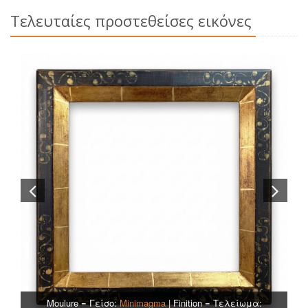
Τελευταίες προστεθείσες εικόνες
Moulure = Γείσο:
Minimagma
| Finition = Τελείωμα:
Gravé