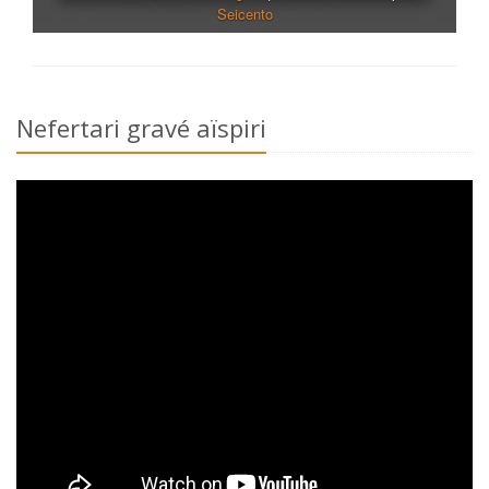
or
Nefertari gravé aïspiri