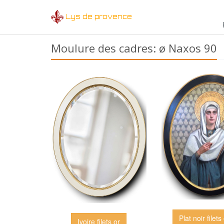
Lys de provence
Moulure des cadres: ø Naxos 90
Plat noir filets 
Ivoire filets or