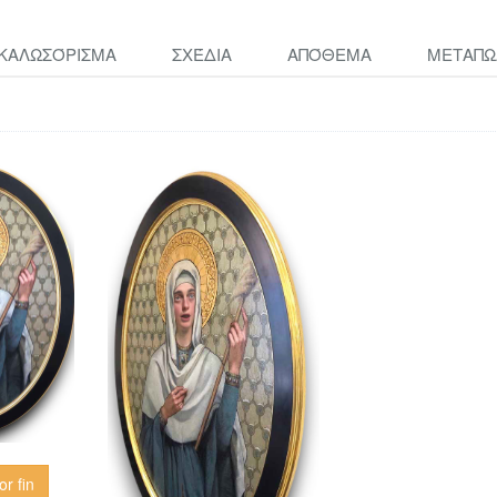
ΚΑΛΩΣΌΡΙΣΜΑ
ΣΧΈΔΙΑ
ΑΠΌΘΕΜΑ
ΜΕΤΑΠΩ
or fin