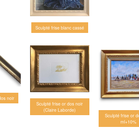
Sculpté frise blanc cassé
dos noir
Sculpté frise or dos noir
(Claire Laborde)
Sculpté frise or d
ml+10%