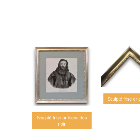
Sculpté frise or 
Sculpté frise or blanc dos
noir