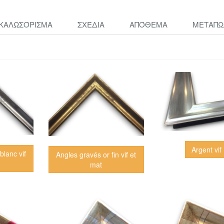
ΚΑΛΩΣΌΡΙΣΜΑ
ΣΧΈΔΙΑ
ΑΠΌΘΕΜΑ
ΜΕΤΑΠΩ
Argent vif
blanc vif
Angles gravés or fin vif et
mat