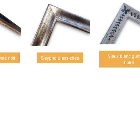
Vieux blanc gui
este noir
Sisyphe 2 assiettes
noire