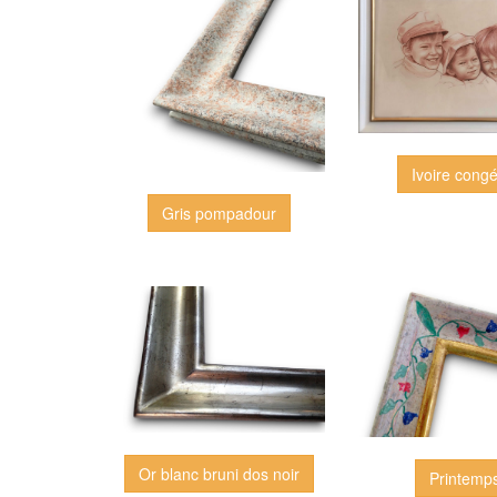
Ivoire congé
Gris pompadour
Or blanc bruni dos noir
Printemp