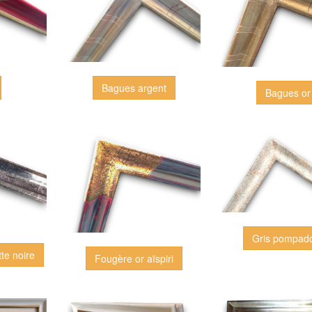
Bagues argent
Bagues or
Gris pompad
te noire
Fougère or aïspiri