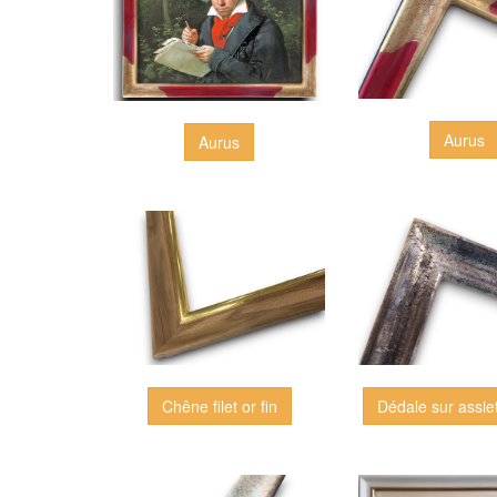
Aurus
Aurus
Dédale sur assiet
Chêne filet or fin