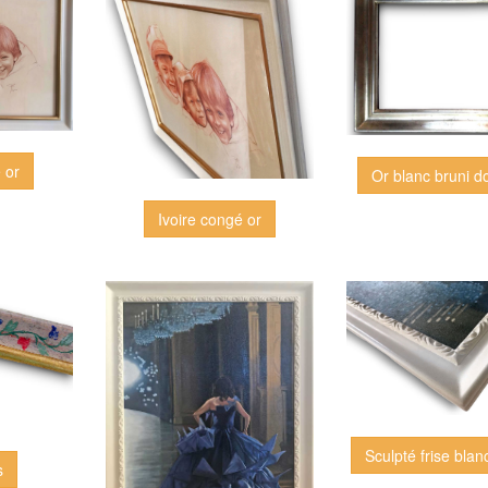
 or
Or blanc bruni d
Ivoire congé or
Sculpté frise blan
s