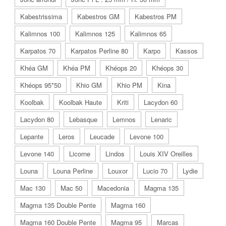
Kabestrissima
Kabestros GM
Kabestros PM
Kalimnos 100
Kalimnos 125
Kalimnos 65
Karpatos 70
Karpatos Perline 80
Karpo
Kassos
Khéa GM
Khéa PM
Khéops 20
Khéops 30
Khéops 95*50
Khio GM
Khio PM
Kina
Koolbak
Koolbak Haute
Kriti
Lacydon 60
Lacydon 80
Lebasque
Lemnos
Lenaric
Lepante
Leros
Leucade
Levone 100
Levone 140
Licorne
Lindos
Louis XIV Oreilles
Louna
Louna Perline
Louxor
Lucio 70
Lydie
Mac 130
Mac 50
Macedonia
Magma 135
Magma 135 Double Pente
Magma 160
Magma 160 Double Pente
Magma 95
Marcas