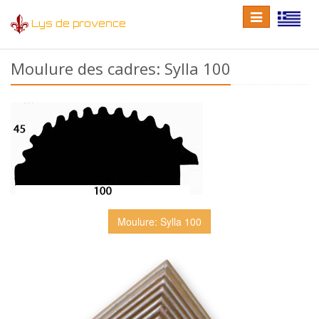
Toggle
Toggle
Lys de provence
navigation
language
Moulure des cadres: Sylla 100
Moulure: Sylla 100