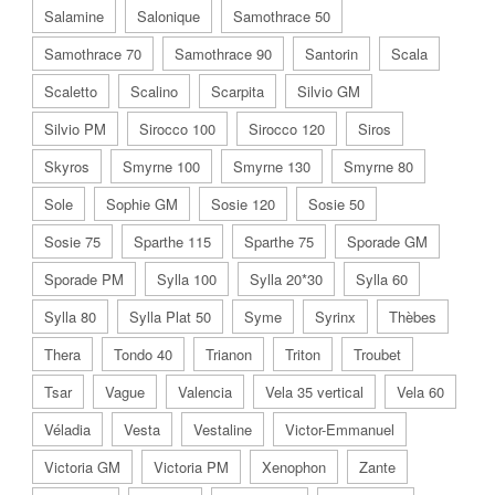
Salamine
Salonique
Samothrace 50
Samothrace 70
Samothrace 90
Santorin
Scala
Scaletto
Scalino
Scarpita
Silvio GM
Silvio PM
Sirocco 100
Sirocco 120
Siros
Skyros
Smyrne 100
Smyrne 130
Smyrne 80
Sole
Sophie GM
Sosie 120
Sosie 50
Sosie 75
Sparthe 115
Sparthe 75
Sporade GM
Sporade PM
Sylla 100
Sylla 20*30
Sylla 60
Sylla 80
Sylla Plat 50
Syme
Syrinx
Thèbes
Thera
Tondo 40
Trianon
Triton
Troubet
Tsar
Vague
Valencia
Vela 35 vertical
Vela 60
Véladia
Vesta
Vestaline
Victor-Emmanuel
Victoria GM
Victoria PM
Xenophon
Zante