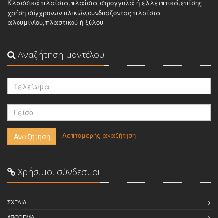
Κλασσικά πλαίσια,πλαίσια στρογγυλά ή ελλειπτικά,επίσης
χρήση σύγχρονων υλικών,συνδυάζοντας πλαίσια
αλουμινίου,πλαστικού ή ξύλου
Αναζήτηση μοντέλου
-
Λεπτομερής αναζήτηση
Αναζήτηση
Χρήσιμοι σύνδεσμοι
ΣΧΈΔΙΑ
ΑΠΌΘΕΜΑ