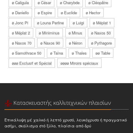
ø Caligula
ø César
ø Charybde
ø Cléopâtre
ø Daniello
ø Espire
ø Euclide
ø Hector
ø Jonc Pi
ø Louna Perline
ø Luigi
ø Méplat 1
ø Méplat 2
ø Miniminus
ø Minus
ø Naxos 50
ø Naxos 70
ø Naxos 90
ø Néron
ø Pythagore
ø Samothrace 50
ø Taïna
ø Thales
øø Table
øøø Exclusif et Spécial
øøøø Miroirs spéciaux
Κατασκευαστής καλλιτεχνικών πλαισίων
Επικάλυψη μέ χαλκό ή λεπτό χρυσό, λευκόχρυσο ή πραγματικό
ασήμι, σκάλισμα στό ξύλο, πλαίσια από δρύ