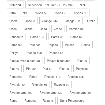
Nefertari
Néocorfou L : 90 mm / H: 25 mm
Nihil
Nitro
NM
Nysos 50
Nysos 70
Nysos 90
Opéra
Ophélie
Orange GM
Orange PM
Orelle
Orion
Orlane
Ossa
Ovide
Pamier 130
Panacotta
Paros 135
Paros 35
Paros 65
Paros 90
Paschos
Pegase
Péléas
Penna
Phillys
Phocée 100
Phocée 65
Plaque avec ouverture
Plaque biseautée
Plat 20
Plat 40
Plat 50
Plat 60
Plat 90
Polynice
Porsenna
Psara
Rhodes 110
Rhodes 125
Rivarolo 40
Rivarolo 50
Rivarolo 80
Riversmyrne 100
Riversmyrne 130
Riversmyrne 80
Roma
Romana
Roxane
Saint Petersbourg