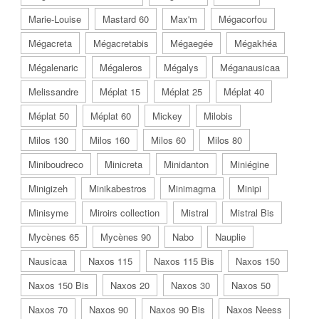
Marie-Louise
Mastard 60
Max'm
Mégacorfou
Mégacreta
Mégacretabis
Mégaegée
Mégakhéa
Mégalenaric
Mégaleros
Mégalys
Méganausicaa
Melissandre
Méplat 15
Méplat 25
Méplat 40
Méplat 50
Méplat 60
Mickey
Milobis
Milos 130
Milos 160
Milos 60
Milos 80
Miniboudreco
Minicreta
Minidanton
Miniégine
Minigizeh
Minikabestros
Minimagma
Minipi
Minisyme
Miroirs collection
Mistral
Mistral Bis
Mycènes 65
Mycènes 90
Nabo
Nauplie
Nausicaa
Naxos 115
Naxos 115 Bis
Naxos 150
Naxos 150 Bis
Naxos 20
Naxos 30
Naxos 50
Naxos 70
Naxos 90
Naxos 90 Bis
Naxos Neess