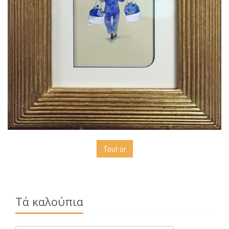
Tout or
Τά καλούπια