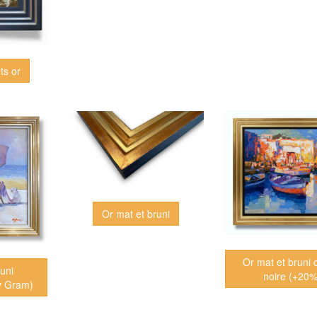
ets or
Or mat et bruni
Or mat et bruni 
uni
noire (+20%
y Gram)