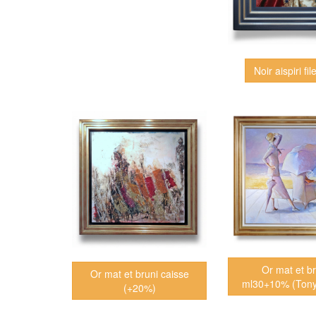
Noir aispiri fil
Or mat et br
Or mat et bruni caisse
ml30+10% (Ton
(+20%)