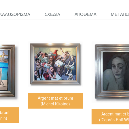
ΚΑΛΩΣΌΡΙΣΜΑ
ΣΧΈΔΙΑ
ΑΠΌΘΕΜΑ
ΜΕΤΑΠΩ
Argent mat et bruni
(Michel Kikoïne)
bruni
Argent mat et 
nin)
(D'après Ralf Wi