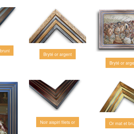
bruni
Bryté or argent
Bryté or arg
Noir aispiri filets or
Or mat et br