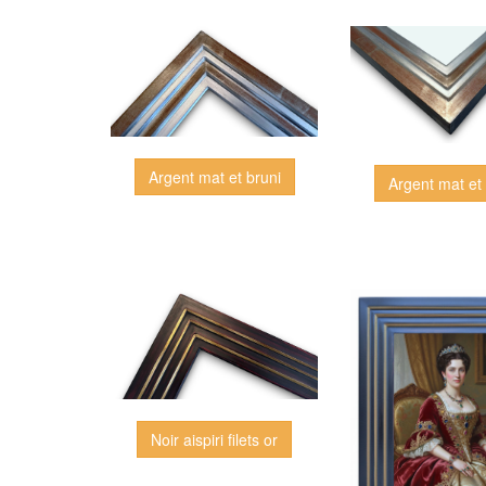
Argent mat et bruni
Argent mat et 
Noir aispiri filets or