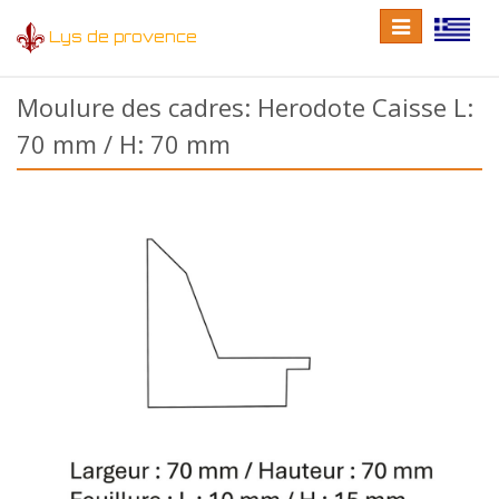
Toggle
Toggle
Lys de provence
navigation
language
Moulure des cadres: Herodote Caisse L:
70 mm / H: 70 mm