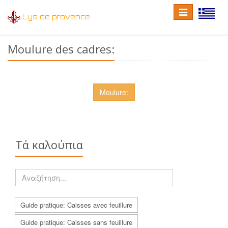
Toggle
Toggle
Lys de provence
navigation
language
Moulure des cadres:
Moulure:
Τά καλούπια
Guide pratique: Caisses avec feuillure
Guide pratique: Caisses sans feuillure