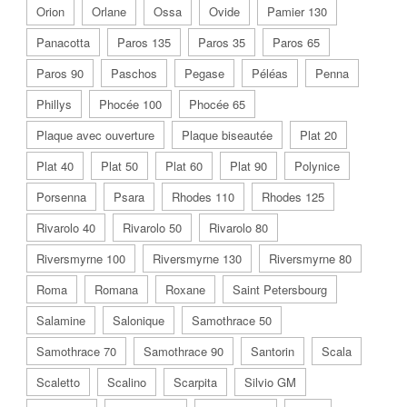
Orion
Orlane
Ossa
Ovide
Pamier 130
Panacotta
Paros 135
Paros 35
Paros 65
Paros 90
Paschos
Pegase
Péléas
Penna
Phillys
Phocée 100
Phocée 65
Plaque avec ouverture
Plaque biseautée
Plat 20
Plat 40
Plat 50
Plat 60
Plat 90
Polynice
Porsenna
Psara
Rhodes 110
Rhodes 125
Rivarolo 40
Rivarolo 50
Rivarolo 80
Riversmyrne 100
Riversmyrne 130
Riversmyrne 80
Roma
Romana
Roxane
Saint Petersbourg
Salamine
Salonique
Samothrace 50
Samothrace 70
Samothrace 90
Santorin
Scala
Scaletto
Scalino
Scarpita
Silvio GM