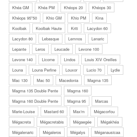
Khéa GM
Khéa PM
Khéops 20
Khéops 30
Khéops 95*50
Khio GM
Khio PM
Kina
Koolbak
Koolbak Haute
Kriti
Lacydon 60
Lacydon 80
Lebasque
Lemnos
Lenaric
Lepante
Leros
Leucade
Levone 100
Levone 140
Licorne
Lindos
Louis XIV Oreilles
Louna
Louna Perline
Louxor
Lucio 70
Lydie
Mac 130
Mac 50
Macedonia
Magma 135
Magma 135 Double Pente
Magma 160
Magma 160 Double Pente
Magma 95
Marcas
Marie-Louise
Mastard 60
Max'm
Mégacorfou
Mégacreta
Mégacretabis
Mégaegée
Mégakhéa
Mégalenaric
Mégaleros
Mégalys
Méganausicaa