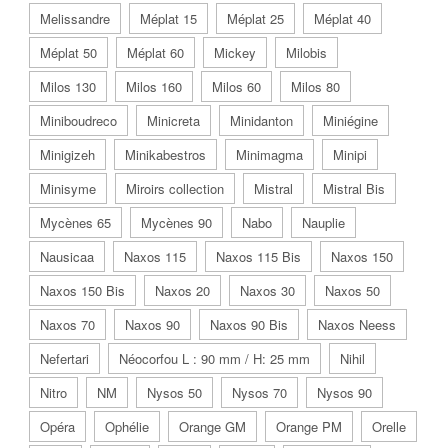
Melissandre
Méplat 15
Méplat 25
Méplat 40
Méplat 50
Méplat 60
Mickey
Milobis
Milos 130
Milos 160
Milos 60
Milos 80
Miniboudreco
Minicreta
Minidanton
Miniégine
Minigizeh
Minikabestros
Minimagma
Minipi
Minisyme
Miroirs collection
Mistral
Mistral Bis
Mycènes 65
Mycènes 90
Nabo
Nauplie
Nausicaa
Naxos 115
Naxos 115 Bis
Naxos 150
Naxos 150 Bis
Naxos 20
Naxos 30
Naxos 50
Naxos 70
Naxos 90
Naxos 90 Bis
Naxos Neess
Nefertari
Néocorfou L : 90 mm / H: 25 mm
Nihil
Nitro
NM
Nysos 50
Nysos 70
Nysos 90
Opéra
Ophélie
Orange GM
Orange PM
Orelle