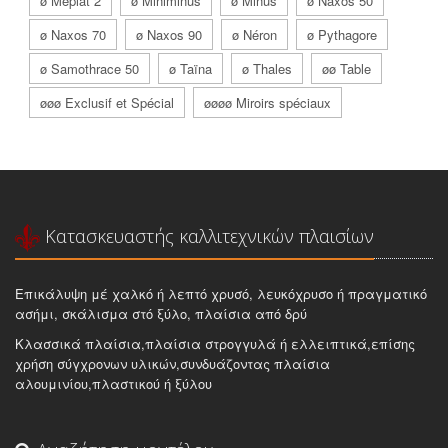
ø Méplat 2
ø Miniminus
ø Minus
ø Naxos 50
ø Naxos 70
ø Naxos 90
ø Néron
ø Pythagore
ø Samothrace 50
ø Taïna
ø Thales
øø Table
øøø Exclusif et Spécial
øøøø Miroirs spéciaux
Κατασκευαστής καλλιτεχνικών πλαισίων
Επικάλυψη μέ χαλκό ή λεπτό χρυσό, λευκόχρυσο ή πραγματικό
ασήμι, σκάλισμα στό ξύλο, πλαίσια από δρύ
Κλασσικά πλαίσια,πλαίσια στρογγυλά ή ελλειπτικά,επίσης
χρήση σύγχρονων υλικών,συνδυάζοντας πλαίσια
αλουμινίου,πλαστικού ή ξύλου