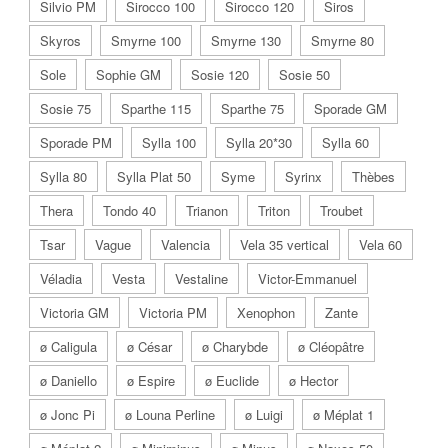
Silvio PM
Sirocco 100
Sirocco 120
Siros
Skyros
Smyrne 100
Smyrne 130
Smyrne 80
Sole
Sophie GM
Sosie 120
Sosie 50
Sosie 75
Sparthe 115
Sparthe 75
Sporade GM
Sporade PM
Sylla 100
Sylla 20*30
Sylla 60
Sylla 80
Sylla Plat 50
Syme
Syrinx
Thèbes
Thera
Tondo 40
Trianon
Triton
Troubet
Tsar
Vague
Valencia
Vela 35 vertical
Vela 60
Véladia
Vesta
Vestaline
Victor-Emmanuel
Victoria GM
Victoria PM
Xenophon
Zante
ø Caligula
ø César
ø Charybde
ø Cléopâtre
ø Daniello
ø Espire
ø Euclide
ø Hector
ø Jonc Pi
ø Louna Perline
ø Luigi
ø Méplat 1